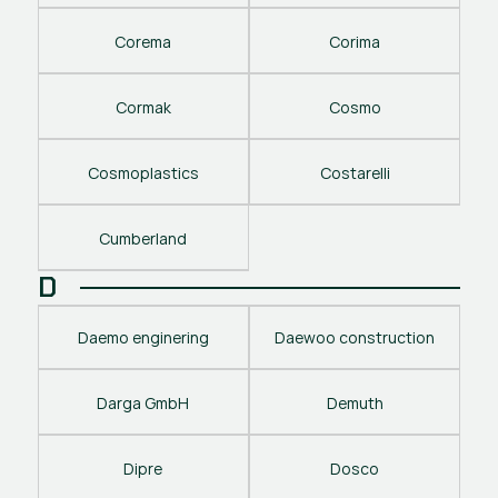
Corema
Corima
Cormak
Cosmo
Cosmoplastics
Costarelli
Cumberland
D
Daemo enginering
Daewoo construction
Darga GmbH
Demuth
Dipre
Dosco