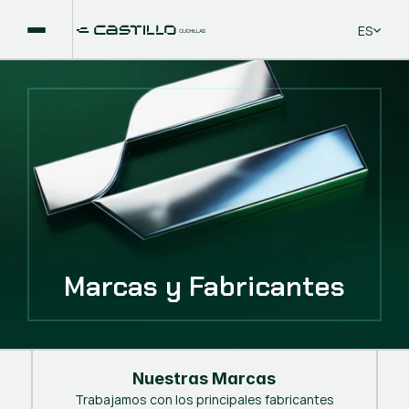
Select La
ES
Marcas y Fabricantes
Nuestras Marcas
Trabajamos con los principales fabricantes