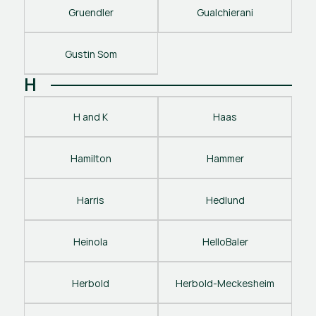
Gruendler
Gualchierani
Gustin Som
H
H and K
Haas
Hamilton
Hammer
Harris
Hedlund
Heinola
HelloBaler
Herbold
Herbold-Meckesheim