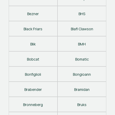
Bezner
BHS
Black Friars
Blafl Clawson
Blik
BMH
Bobcat
Bomatic
Bonfiglioli
Bongioann
Brabender
Bramidan
Bronneberg
Bruks