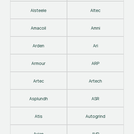
Alsteele
Altec
Amacoil
Amni
Arden
Ari
Armour
ARP
Artec
Artech
Asplundh
ASR
Atis
Autogrind
Avian
AVP