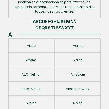
nacionales e internacionales para ofrecer una
experiencia personalizada y una respuesta rápida a
todos nuestros clientes.
A
B
C
D
E
F
G
H
I
J
K
L
M
N
Ñ
O
P
Q
R
S
T
U
V
W
X
Y
Z
A
Abbe
Acros
Adams
Adler
AEC-Nelmor
Ahlstrom
Albis-Mazza
Alexendarwerk
Alpina
Alpine