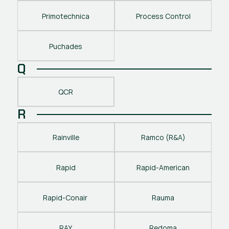
Primotechnica
Process Control
Puchades
Q
QCR
R
Rainville
Ramco (R&A)
Rapid
Rapid-American
Rapid-Conair 
Rauma
RAY
Redoma