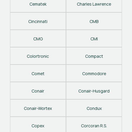
Cematek
Charles Lawrence
Cincinnati
CMB
CMG
CMI
Colortronic
Compact
Comet
Commodore
Conair
Conair-Husgard
Conair-Wortex
Condux
Copex
Corcoran R.S.