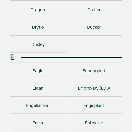
Dragon
Dreher
Dryflo
Ducker
Dusley
E
Eagle
Econogrind
Eldan
Embrey DS (EDS)
Engelsmann
Enginplast
Enma
Entoleter