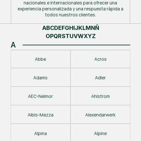
nacionales e internacionales para ofrecer una
experiencia personalizada y una respuesta rápida a
todos nuestros clientes.
A
B
C
D
E
F
G
H
I
J
K
L
M
N
Ñ
O
P
Q
R
S
T
U
V
W
X
Y
Z
A
Abbe
Acros
Adams
Adler
AEC-Nelmor
Ahlstrom
Albis-Mazza
Alexendarwerk
Alpina
Alpine