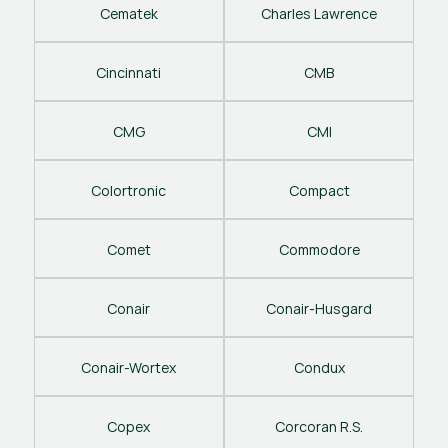
Cematek
Charles Lawrence
Cincinnati
CMB
CMG
CMI
Colortronic
Compact
Comet
Commodore
Conair
Conair-Husgard
Conair-Wortex
Condux
Copex
Corcoran R.S.