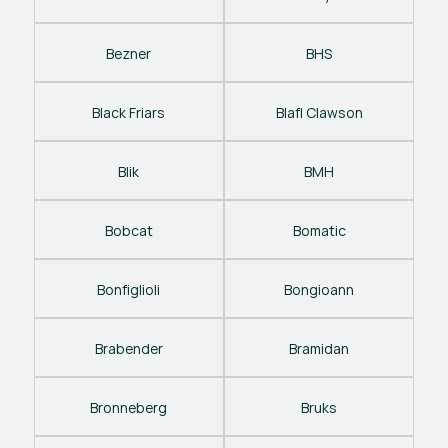
Bezner
BHS
Black Friars
Blafl Clawson
Blik
BMH
Bobcat
Bomatic
Bonfiglioli
Bongioann
Brabender
Bramidan
Bronneberg
Bruks