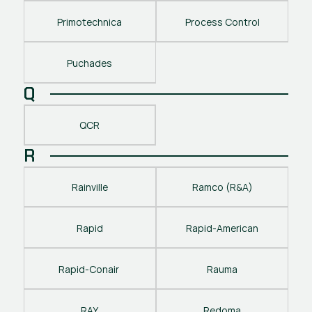
Primotechnica
Process Control
Puchades
Q
QCR
R
Rainville
Ramco (R&A)
Rapid
Rapid-American
Rapid-Conair 
Rauma
RAY
Redoma