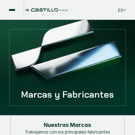
Select La
ES
Marcas y Fabricantes
Nuestras Marcas
Trabajamos con los principales fabricantes