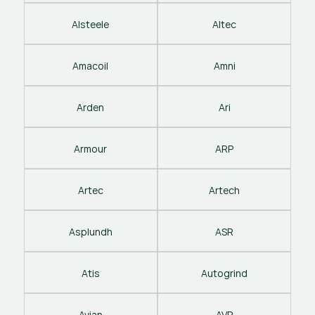
Alsteele
Altec
Amacoil
Amni
Arden
Ari
Armour
ARP
Artec
Artech
Asplundh
ASR
Atis
Autogrind
Avian
AVP