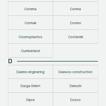
Corema
Corima
Cormak
Cosmo
Cosmoplastics
Costarelli
Cumberland
D
Daemo enginering
Daewoo construction
Darga GmbH
Demuth
Dipre
Dosco