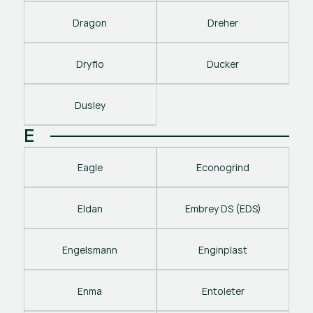
Dragon
Dreher
Dryflo
Ducker
Dusley
E
Eagle
Econogrind
Eldan
Embrey DS (EDS)
Engelsmann
Enginplast
Enma
Entoleter