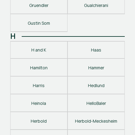
Gruendler
Gualchierani
Gustin Som
H
H and K
Haas
Hamilton
Hammer
Harris
Hedlund
Heinola
HelloBaler
Herbold
Herbold-Meckesheim