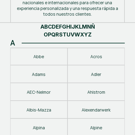
nacionales e internacionales para ofrecer una
experiencia personalizada y una respuesta rápida a
todos nuestros clientes.
A
B
C
D
E
F
G
H
I
J
K
L
M
N
Ñ
O
P
Q
R
S
T
U
V
W
X
Y
Z
A
Abbe
Acros
Adams
Adler
AEC-Nelmor
Ahlstrom
Albis-Mazza
Alexendarwerk
Alpina
Alpine