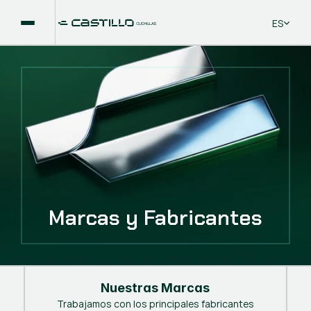
Select La
ES
Marcas y Fabricantes
Nuestras Marcas
Trabajamos con los principales fabricantes