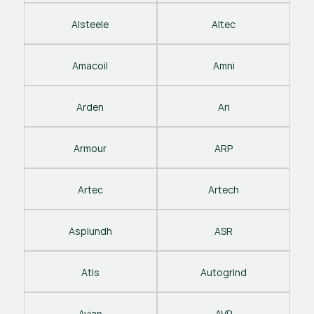
Alsteele
Altec
Amacoil
Amni
Arden
Ari
Armour
ARP
Artec
Artech
Asplundh
ASR
Atis
Autogrind
Avian
AVP