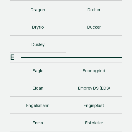
Dragon
Dreher
Dryflo
Ducker
Dusley
E
Eagle
Econogrind
Eldan
Embrey DS (EDS)
Engelsmann
Enginplast
Enma
Entoleter