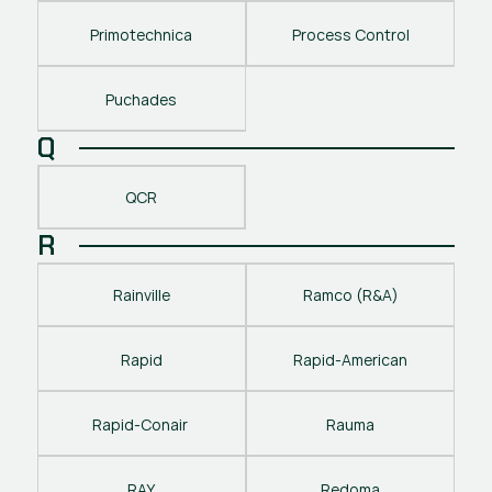
Primotechnica
Process Control
Puchades
Q
QCR
R
Rainville
Ramco (R&A)
Rapid
Rapid-American
Rapid-Conair 
Rauma
RAY
Redoma