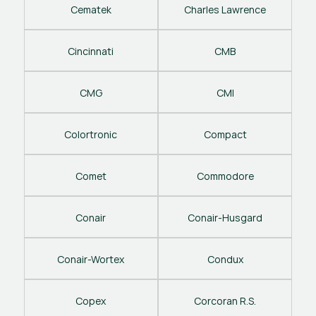
Cematek
Charles Lawrence
Cincinnati
CMB
CMG
CMI
Colortronic
Compact
Comet
Commodore
Conair
Conair-Husgard
Conair-Wortex
Condux
Copex
Corcoran R.S.