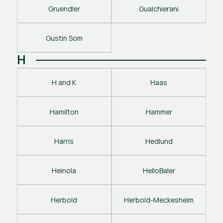
Gruendler
Gualchierani
Gustin Som
H
H and K
Haas
Hamilton
Hammer
Harris
Hedlund
Heinola
HelloBaler
Herbold
Herbold-Meckesheim