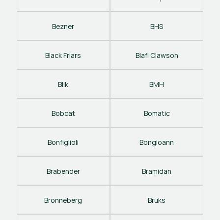
Bezner
BHS
Black Friars
Blafl Clawson
Blik
BMH
Bobcat
Bomatic
Bonfiglioli
Bongioann
Brabender
Bramidan
Bronneberg
Bruks