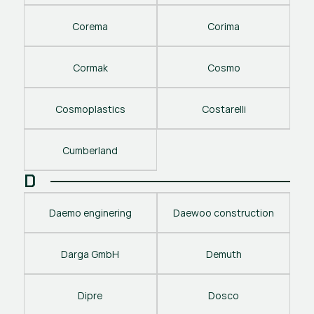
Corema
Corima
Cormak
Cosmo
Cosmoplastics
Costarelli
Cumberland
D
Daemo enginering
Daewoo construction
Darga GmbH
Demuth
Dipre
Dosco