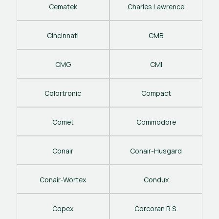
Cematek
Charles Lawrence
Cincinnati
CMB
CMG
CMI
Colortronic
Compact
Comet
Commodore
Conair
Conair-Husgard
Conair-Wortex
Condux
Copex
Corcoran R.S.