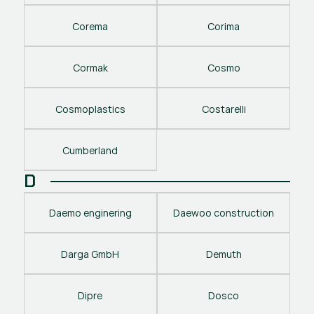
Corema
Corima
Cormak
Cosmo
Cosmoplastics
Costarelli
Cumberland
D
Daemo enginering
Daewoo construction
Darga GmbH
Demuth
Dipre
Dosco