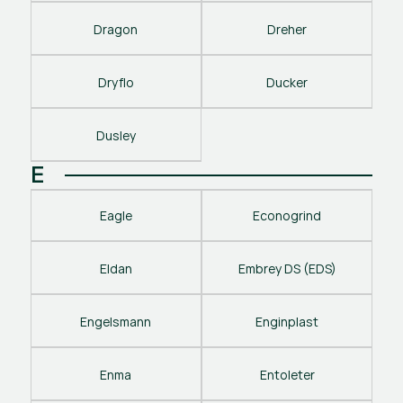
Dragon
Dreher
Dryflo
Ducker
Dusley
E
Eagle
Econogrind
Eldan
Embrey DS (EDS)
Engelsmann
Enginplast
Enma
Entoleter