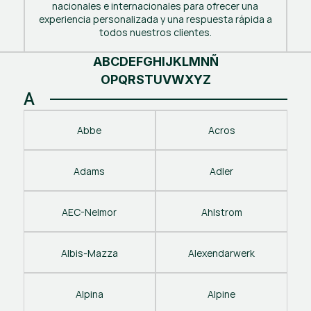
nacionales e internacionales para ofrecer una
experiencia personalizada y una respuesta rápida a
todos nuestros clientes.
A
B
C
D
E
F
G
H
I
J
K
L
M
N
Ñ
O
P
Q
R
S
T
U
V
W
X
Y
Z
A
Abbe
Acros
Adams
Adler
AEC-Nelmor
Ahlstrom
Albis-Mazza
Alexendarwerk
Alpina
Alpine