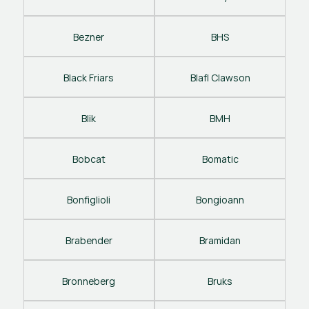
Bezner
BHS
Black Friars
Blafl Clawson
Blik
BMH
Bobcat
Bomatic
Bonfiglioli
Bongioann
Brabender
Bramidan
Bronneberg
Bruks