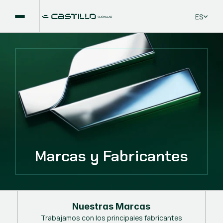
Select La
ES
Marcas y Fabricantes
Nuestras Marcas
Trabajamos con los principales fabricantes