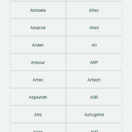
Alsteele
Altec
Amacoil
Amni
Arden
Ari
Armour
ARP
Artec
Artech
Asplundh
ASR
Atis
Autogrind
Avian
AVP