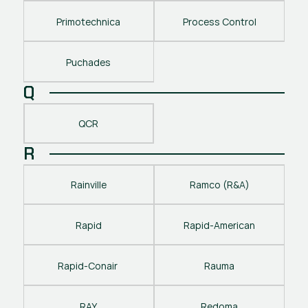
Primotechnica
Process Control
Puchades
Q
QCR
R
Rainville
Ramco (R&A)
Rapid
Rapid-American
Rapid-Conair 
Rauma
RAY
Redoma