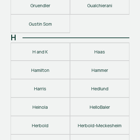
Gruendler
Gualchierani
Gustin Som
H
H and K
Haas
Hamilton
Hammer
Harris
Hedlund
Heinola
HelloBaler
Herbold
Herbold-Meckesheim