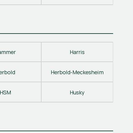
ammer
Harris
erbold
Herbold-Meckesheim
HSM
Husky