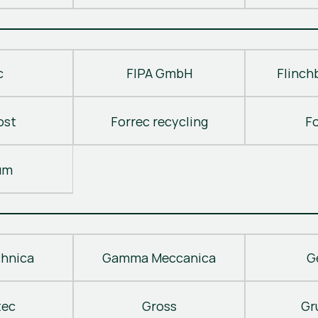
c
FIPA GmbH
Flinch
ost
Forrec recycling
F
um
hnica
Gamma Meccanica
G
tec
Gross
Gr