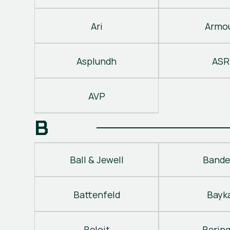
Ari
Armo
Asplundh
ASR
AVP
B
Ball & Jewell
Bande
Battenfeld
Bayk
Beloit
Berin