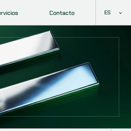
Select Languag
rvicios
Contacto
ES