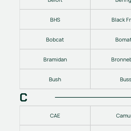
BHS
Black Fr
Bobcat
Bomat
Bramidan
Bronne
Bush
Bus
C
CAE
Camu