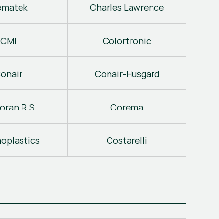
ematek
Charles Lawrence
CMI
Colortronic
onair
Conair-Husgard
oran R.S.
Corema
oplastics
Costarelli