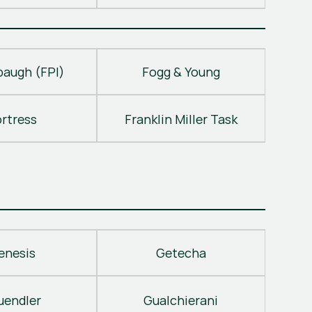
baugh (FPI)
Fogg & Young
ortress
Franklin Miller Task
enesis
Getecha
uendler
Gualchierani