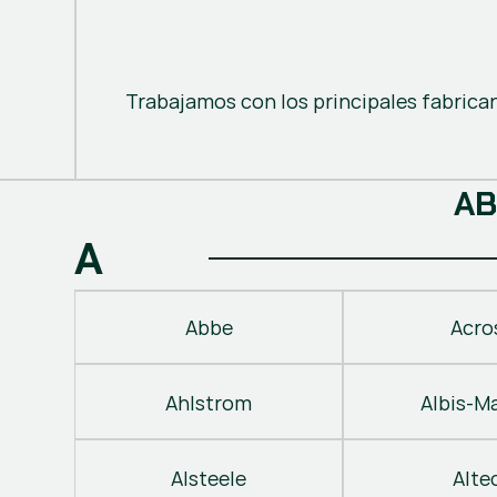
Trabajamos con los principales fabrica
A
B
A
Abbe
Acro
Ahlstrom
Albis-M
Alsteele
Alte