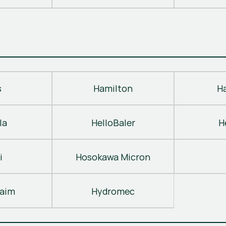
s
Hamilton
H
la
HelloBaler
H
i
Hosokawa Micron
laim
Hydromec