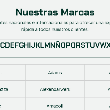
Nuestras Marcas
ntes nacionales e internacionales para ofrecer una ex
rápida a todos nuestros clientes.
C
D
E
F
G
H
I
J
K
L
M
N
Ñ
O
P
Q
R
S
T
U
V
W
s
Adams
azza
Alexendarwerk
c
Amacoil