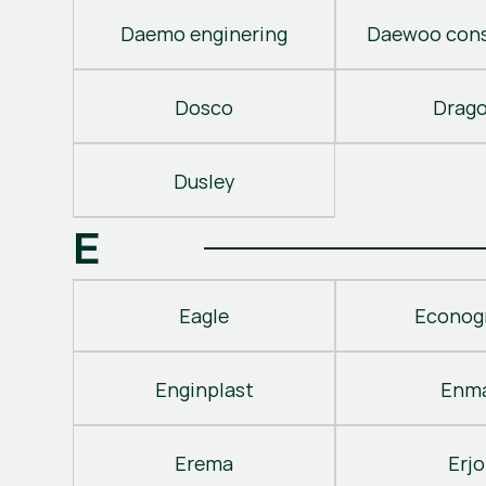
Daemo enginering
Daewoo cons
Dosco
Drag
Dusley
E
Eagle
Econog
Enginplast
Enm
Erema
Erjo