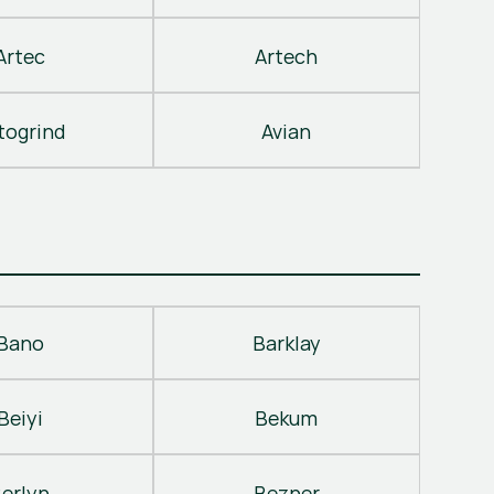
Artec
Artech
togrind
Avian
Bano
Barklay
Beiyi
Bekum
erlyn
Bezner