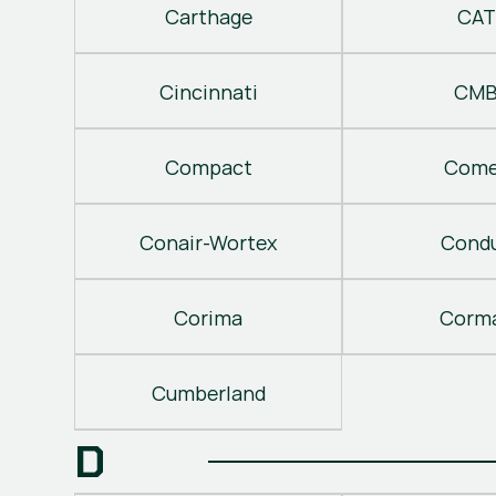
Carthage
CAT
Cincinnati
CM
Compact
Come
Conair-Wortex
Cond
Corima
Corm
Cumberland
D