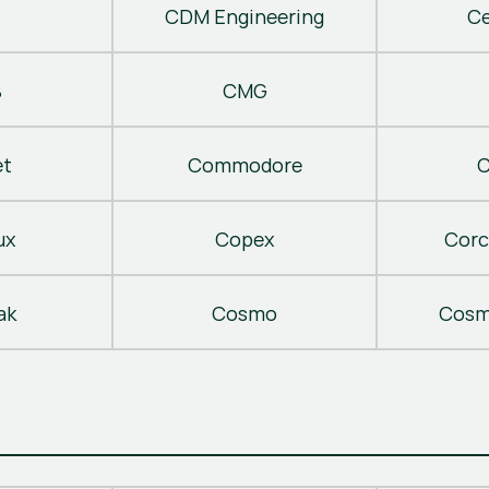
CDM Engineering
C
B
CMG
t
Commodore
C
ux
Copex
Corc
ak
Cosmo
Cosm