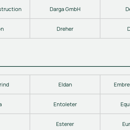
truction
Darga GmbH
D
on
Dreher
D
rind
Eldan
Embre
a
Entoleter
Equ
Esterer
Eu