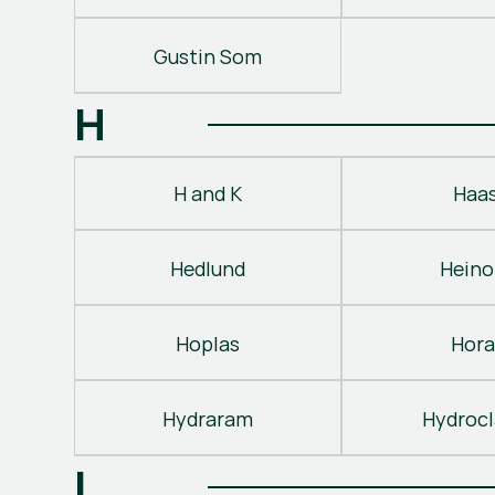
Gustin Som
H
H and K
Haa
Hedlund
Heino
Hoplas
Hora
Hydraram
Hydroc
I