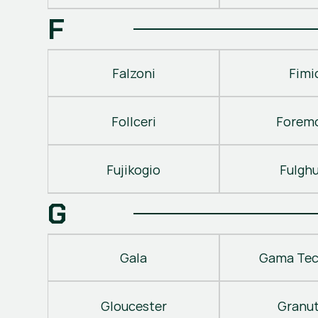
F
Falzoni
Fimi
Follceri
Forem
Fujikogio
Fulgh
G
Gala
Gama Tec
Gloucester
Granu