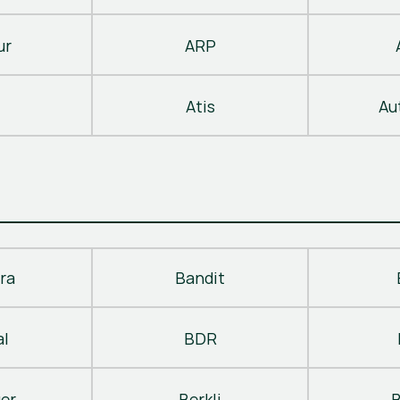
ur
ARP
Atis
Au
ra
Bandit
al
BDR
ger
Berkli
B