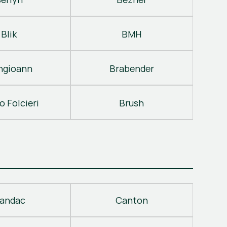
Blik
BMH
ngioann
Brabender
o Folcieri
Brush
andac
Canton