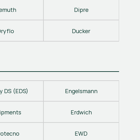
emuth
Dipre
ryflo
Ducker
y DS (EDS)
Engelsmann
ipments
Erdwich
rotecno
EWD