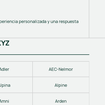
periencia personalizada y una respuesta
X
Y
Z
Adler
AEC-Nelmor
Alpina
Alpine
Amni
Arden