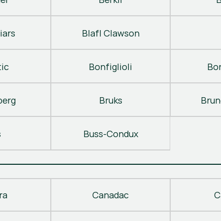
iars
Blafl Clawson
ic
Bonfiglioli
Bo
berg
Bruks
Brun
s
Buss-Condux
ra
Canadac
C