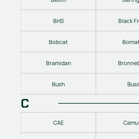
BHS
Black Fr
Bobcat
Bomat
Bramidan
Bronne
Bush
Bus
C
CAE
Camu