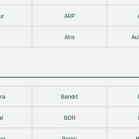
ur
ARP
Atis
Au
ra
Bandit
al
BDR
ger
Berkli
B