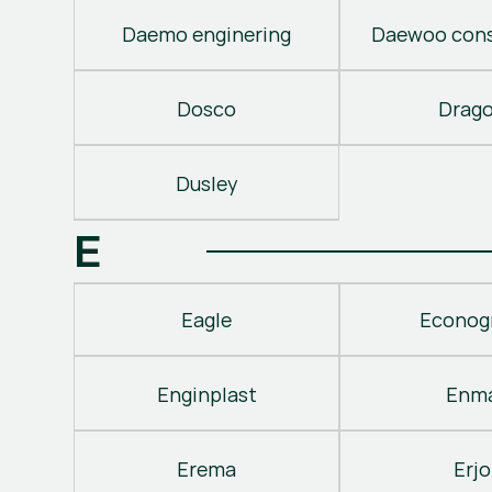
Daemo enginering
Daewoo cons
Dosco
Drag
Dusley
E
Eagle
Econog
Enginplast
Enm
Erema
Erjo