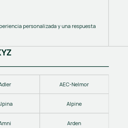
periencia personalizada y una respuesta
X
Y
Z
Adler
AEC-Nelmor
Alpina
Alpine
Amni
Arden