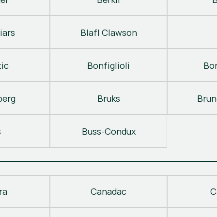
iars
Blafl Clawson
ic
Bonfiglioli
Bo
berg
Bruks
Brun
s
Buss-Condux
ra
Canadac
C