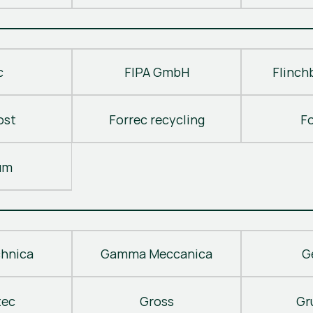
c
FIPA GmbH
Flinch
ost
Forrec recycling
F
um
hnica
Gamma Meccanica
G
tec
Gross
Gr