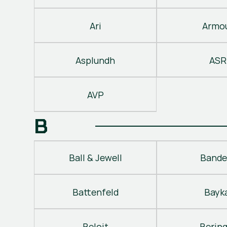
Ari
Armo
Asplundh
ASR
AVP
B
Ball & Jewell
Bande
Battenfeld
Bayk
Beloit
Berin