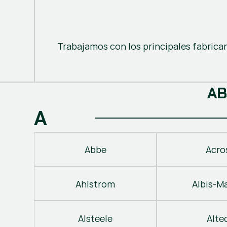
Trabajamos con los principales fabrica
A
B
A
Abbe
Acro
Ahlstrom
Albis-M
Alsteele
Alte