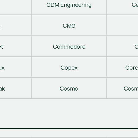
CDM Engineering
C
B
CMG
t
Commodore
C
ux
Copex
Corc
ak
Cosmo
Cosm