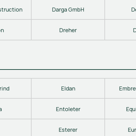
truction
Darga GmbH
D
on
Dreher
D
rind
Eldan
Embre
a
Entoleter
Equ
Esterer
Eu