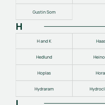
Gustin Som
H
H and K
Haa
Hedlund
Heino
Hoplas
Hora
Hydraram
Hydroc
I