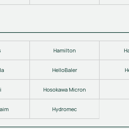
s
Hamilton
H
la
HelloBaler
H
i
Hosokawa Micron
laim
Hydromec