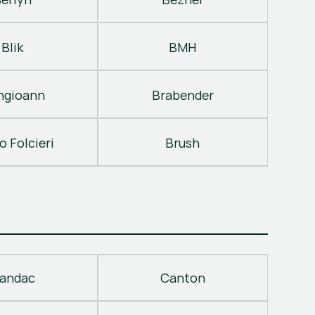
Blik
BMH
ngioann
Brabender
o Folcieri
Brush
andac
Canton