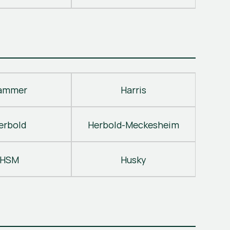
ammer
Harris
erbold
Herbold-Meckesheim
HSM
Husky