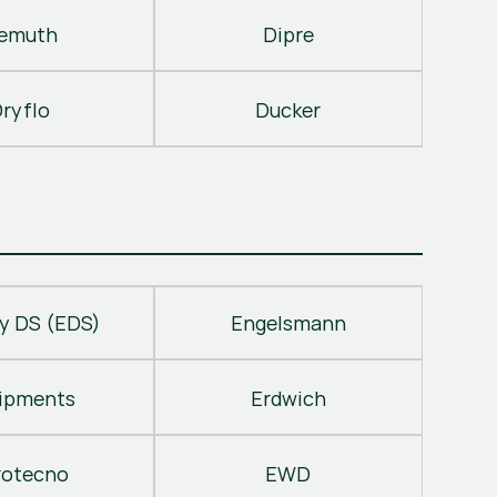
emuth
Dipre
ryflo
Ducker
y DS (EDS)
Engelsmann
ipments
Erdwich
rotecno
EWD