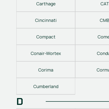
Carthage
CAT
Cincinnati
CM
Compact
Come
Conair-Wortex
Cond
Corima
Corm
Cumberland
D