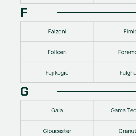
F
Falzoni
Fimi
Follceri
Forem
Fujikogio
Fulgh
G
Gala
Gama Tec
Gloucester
Granu