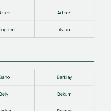
Artec
Artech
togrind
Avian
Bano
Barklay
Beiyi
Bekum
erlyn
Bezner