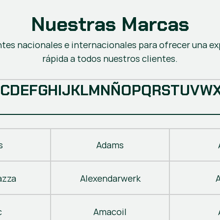
Nuestras Marcas
ntes nacionales e internacionales para ofrecer una ex
rápida a todos nuestros clientes.
C
D
E
F
G
H
I
J
K
L
M
N
Ñ
O
P
Q
R
S
T
U
V
W
s
Adams
azza
Alexendarwerk
c
Amacoil