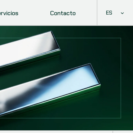
Select Languag
rvicios
Contacto
ES