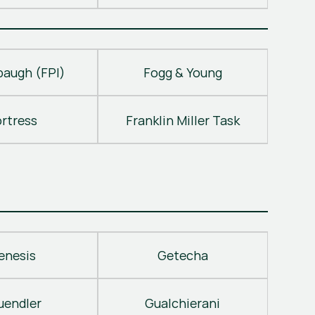
baugh (FPI)
Fogg & Young
ortress
Franklin Miller Task
enesis
Getecha
uendler
Gualchierani