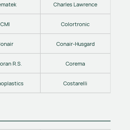
ematek
Charles Lawrence
CMI
Colortronic
onair
Conair-Husgard
oran R.S.
Corema
oplastics
Costarelli