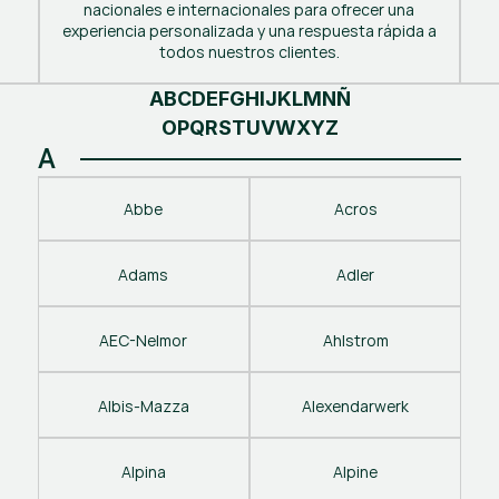
nacionales e internacionales para ofrecer una
experiencia personalizada y una respuesta rápida a
todos nuestros clientes.
A
B
C
D
E
F
G
H
I
J
K
L
M
N
Ñ
O
P
Q
R
S
T
U
V
W
X
Y
Z
A
Abbe
Acros
Adams
Adler
AEC-Nelmor
Ahlstrom
Albis-Mazza
Alexendarwerk
Alpina
Alpine