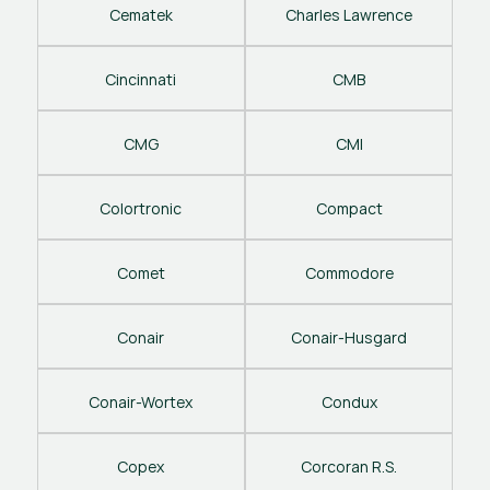
Cematek
Charles Lawrence
Cincinnati
CMB
CMG
CMI
Colortronic
Compact
Comet
Commodore
Conair
Conair-Husgard
Conair-Wortex
Condux
Copex
Corcoran R.S.