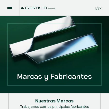
Select La
ES
Marcas y Fabricantes
Nuestras Marcas
Trabajamos con los principales fabricantes