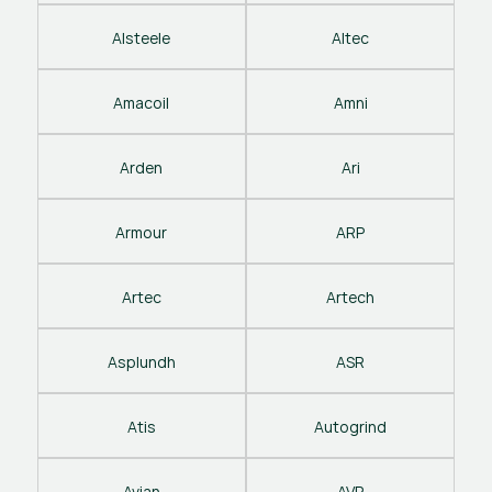
Alsteele
Altec
Amacoil
Amni
Arden
Ari
Armour
ARP
Artec
Artech
Asplundh
ASR
Atis
Autogrind
Avian
AVP