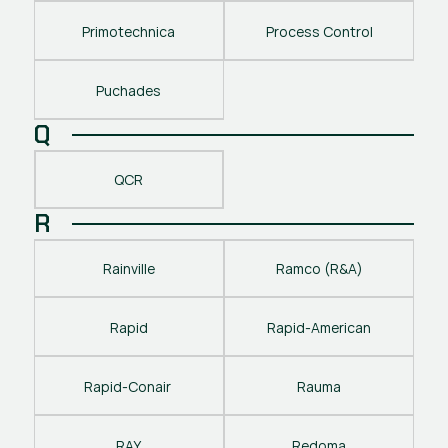
Primotechnica
Process Control
Puchades
Q
QCR
R
Rainville
Ramco (R&A)
Rapid
Rapid-American
Rapid-Conair 
Rauma
RAY
Redoma