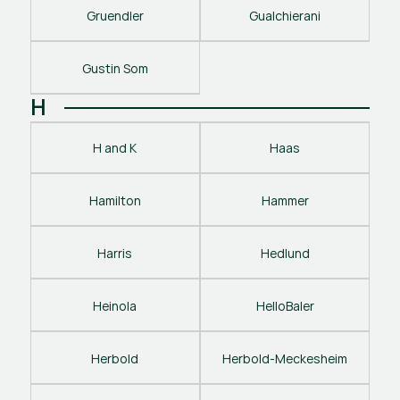
Gruendler
Gualchierani
Gustin Som
H
H and K
Haas
Hamilton
Hammer
Harris
Hedlund
Heinola
HelloBaler
Herbold
Herbold-Meckesheim