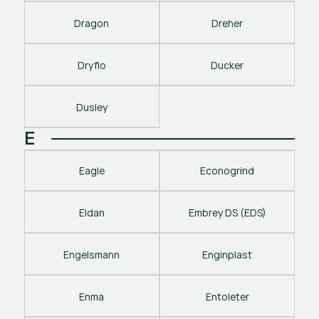
Dragon
Dreher
Dryflo
Ducker
Dusley
E
Eagle
Econogrind
Eldan
Embrey DS (EDS)
Engelsmann
Enginplast
Enma
Entoleter