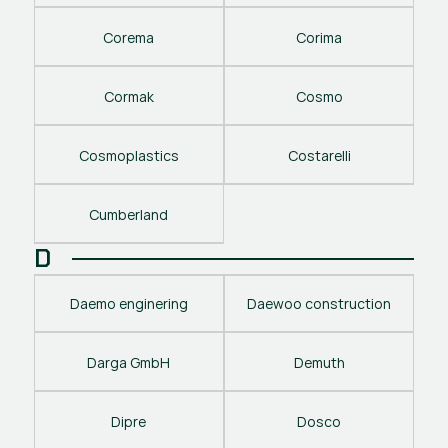
Corema
Corima
Cormak
Cosmo
Cosmoplastics
Costarelli
Cumberland
D
Daemo enginering
Daewoo construction
Darga GmbH
Demuth
Dipre
Dosco