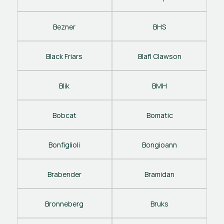
Bezner
BHS
Black Friars
Blafl Clawson
Blik
BMH
Bobcat
Bomatic
Bonfiglioli
Bongioann
Brabender
Bramidan
Bronneberg
Bruks