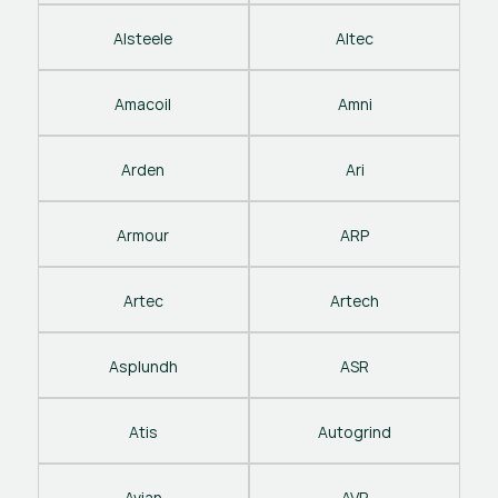
Alsteele
Altec
Amacoil
Amni
Arden
Ari
Armour
ARP
Artec
Artech
Asplundh
ASR
Atis
Autogrind
Avian
AVP