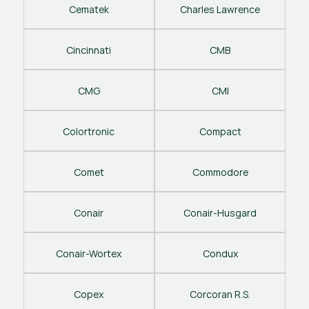
Cematek
Charles Lawrence
Cincinnati
CMB
CMG
CMI
Colortronic
Compact
Comet
Commodore
Conair
Conair-Husgard
Conair-Wortex
Condux
Copex
Corcoran R.S.