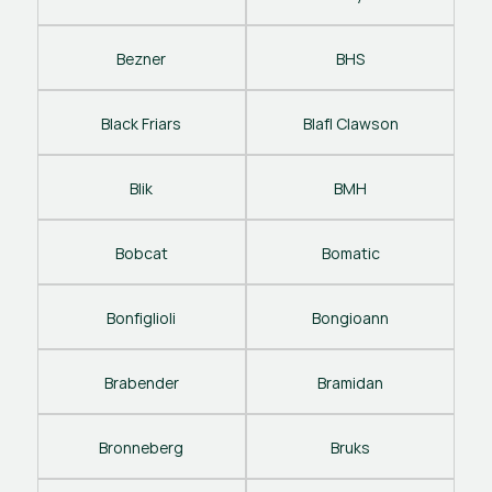
Bezner
BHS
Black Friars
Blafl Clawson
Blik
BMH
Bobcat
Bomatic
Bonfiglioli
Bongioann
Brabender
Bramidan
Bronneberg
Bruks