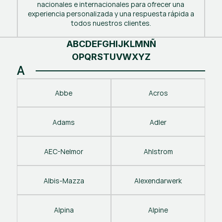
nacionales e internacionales para ofrecer una
experiencia personalizada y una respuesta rápida a
todos nuestros clientes.
A
B
C
D
E
F
G
H
I
J
K
L
M
N
Ñ
O
P
Q
R
S
T
U
V
W
X
Y
Z
A
Abbe
Acros
Adams
Adler
AEC-Nelmor
Ahlstrom
Albis-Mazza
Alexendarwerk
Alpina
Alpine