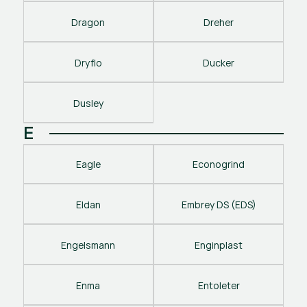
Dragon
Dreher
Dryflo
Ducker
Dusley
E
Eagle
Econogrind
Eldan
Embrey DS (EDS)
Engelsmann
Enginplast
Enma
Entoleter