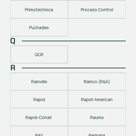
Primotechnica
Process Control
Puchades
Q
QCR
R
Rainville
Ramco (R&A)
Rapid
Rapid-American
Rapid-Conair 
Rauma
RAY
Redoma