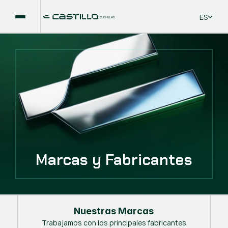
Select La
ES
Marcas y Fabricantes
Nuestras Marcas
Trabajamos con los principales fabricantes