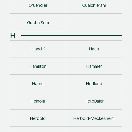
Gruendler
Gualchierani
Gustin Som
H
H and K
Haas
Hamilton
Hammer
Harris
Hedlund
Heinola
HelloBaler
Herbold
Herbold-Meckesheim