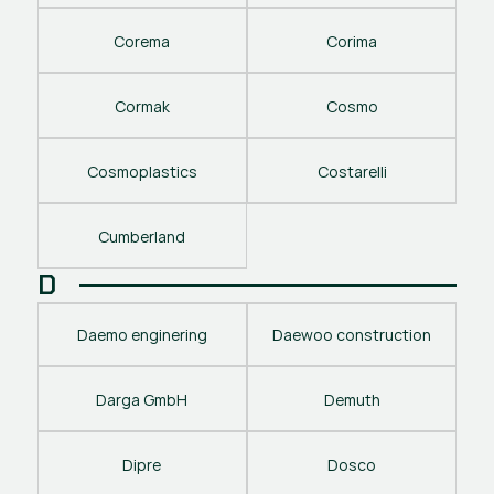
Corema
Corima
Cormak
Cosmo
Cosmoplastics
Costarelli
Cumberland
D
Daemo enginering
Daewoo construction
Darga GmbH
Demuth
Dipre
Dosco