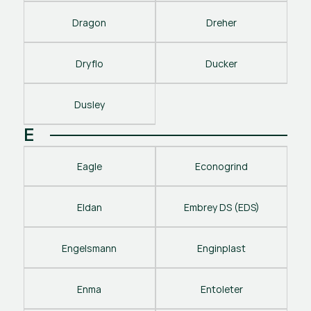
Dragon
Dreher
Dryflo
Ducker
Dusley
E
Eagle
Econogrind
Eldan
Embrey DS (EDS)
Engelsmann
Enginplast
Enma
Entoleter