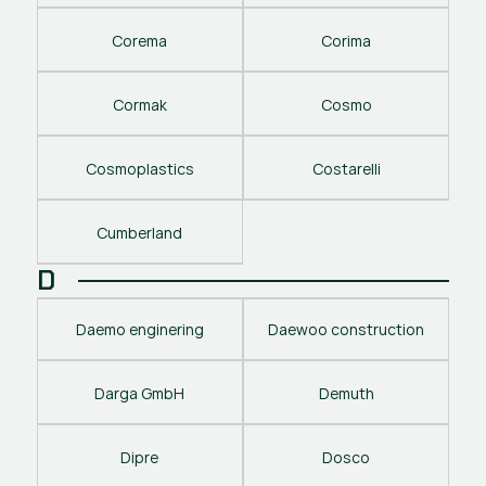
Corema
Corima
Cormak
Cosmo
Cosmoplastics
Costarelli
Cumberland
D
Daemo enginering
Daewoo construction
Darga GmbH
Demuth
Dipre
Dosco