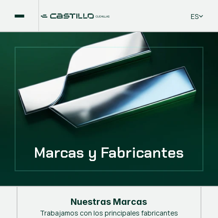
Select La
ES
Marcas y Fabricantes
Nuestras Marcas
Trabajamos con los principales fabricantes