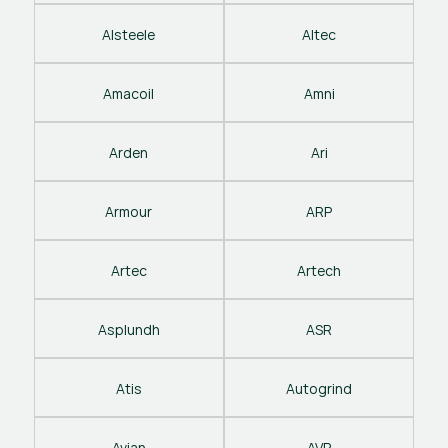
Alsteele
Altec
Amacoil
Amni
Arden
Ari
Armour
ARP
Artec
Artech
Asplundh
ASR
Atis
Autogrind
Avian
AVP