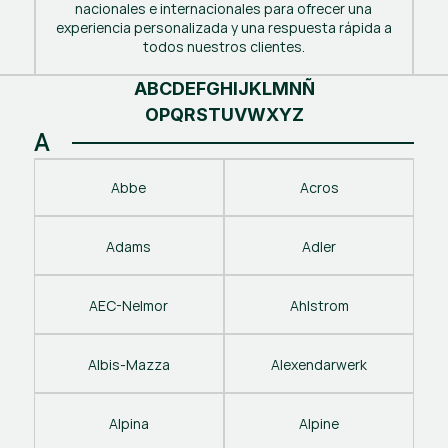
nacionales e internacionales para ofrecer una
experiencia personalizada y una respuesta rápida a
todos nuestros clientes.
A
B
C
D
E
F
G
H
I
J
K
L
M
N
Ñ
O
P
Q
R
S
T
U
V
W
X
Y
Z
A
Abbe
Acros
Adams
Adler
AEC-Nelmor
Ahlstrom
Albis-Mazza
Alexendarwerk
Alpina
Alpine