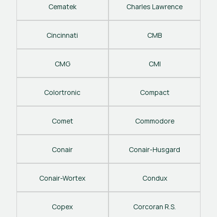
Cematek
Charles Lawrence
Cincinnati
CMB
CMG
CMI
Colortronic
Compact
Comet
Commodore
Conair
Conair-Husgard
Conair-Wortex
Condux
Copex
Corcoran R.S.