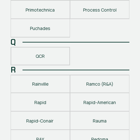
Primotechnica
Process Control
Puchades
Q
QCR
R
Rainville
Ramco (R&A)
Rapid
Rapid-American
Rapid-Conair 
Rauma
RAY
Redoma