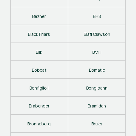
Bezner
BHS
Black Friars
Blafl Clawson
Blik
BMH
Bobcat
Bomatic
Bonfiglioli
Bongioann
Brabender
Bramidan
Bronneberg
Bruks