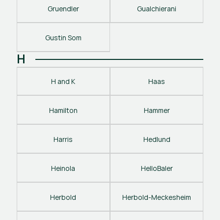
Gruendler
Gualchierani
Gustin Som
H
H and K
Haas
Hamilton
Hammer
Harris
Hedlund
Heinola
HelloBaler
Herbold
Herbold-Meckesheim