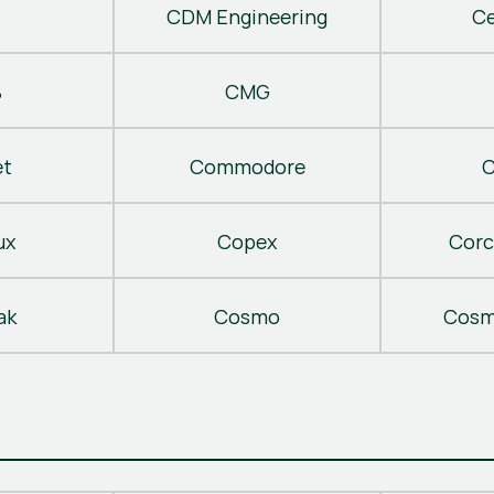
CDM Engineering
C
B
CMG
t
Commodore
C
ux
Copex
Corc
ak
Cosmo
Cosm