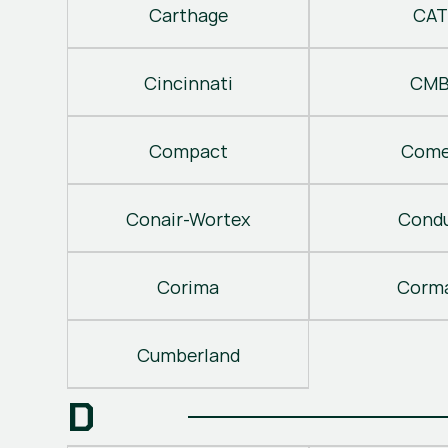
Carthage
CAT
Cincinnati
CM
Compact
Come
Conair-Wortex
Cond
Corima
Corm
Cumberland
D