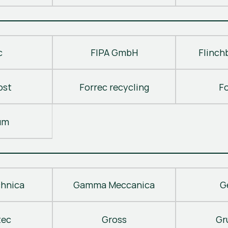
c
FIPA GmbH
Flinch
ost
Forrec recycling
F
um
hnica
Gamma Meccanica
G
tec
Gross
Gr