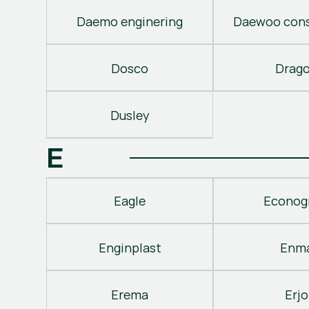
Daemo enginering
Daewoo cons
Dosco
Drag
Dusley
E
Eagle
Econog
Enginplast
Enm
Erema
Erjo