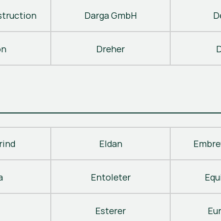
truction
Darga GmbH
D
on
Dreher
D
rind
Eldan
Embre
a
Entoleter
Equ
Esterer
Eu