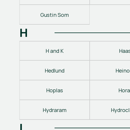
Gustin Som
H
H and K
Haa
Hedlund
Heino
Hoplas
Hora
Hydraram
Hydroc
I