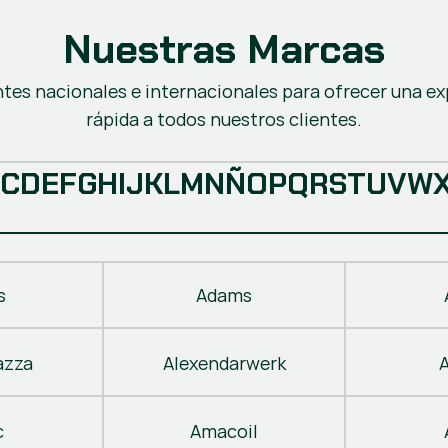
Nuestras Marcas
ntes nacionales e internacionales para ofrecer una ex
rápida a todos nuestros clientes.
C
D
E
F
G
H
I
J
K
L
M
N
Ñ
O
P
Q
R
S
T
U
V
W
s
Adams
azza
Alexendarwerk
c
Amacoil