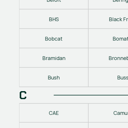
BHS
Black Fr
Bobcat
Bomat
Bramidan
Bronne
Bush
Bus
C
CAE
Camu