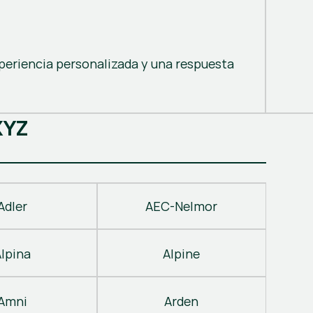
periencia personalizada y una respuesta
X
Y
Z
Adler
AEC-Nelmor
Alpina
Alpine
Amni
Arden