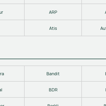
ur
ARP
Atis
Au
ra
Bandit
al
BDR
ger
Berkli
B