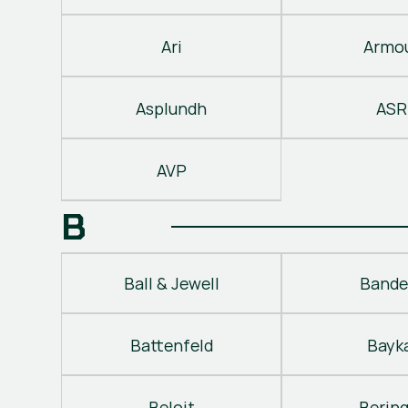
Ari
Armo
Asplundh
ASR
AVP
B
Ball & Jewell
Bande
Battenfeld
Bayk
Beloit
Berin