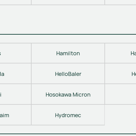
s
Hamilton
H
la
HelloBaler
H
i
Hosokawa Micron
laim
Hydromec