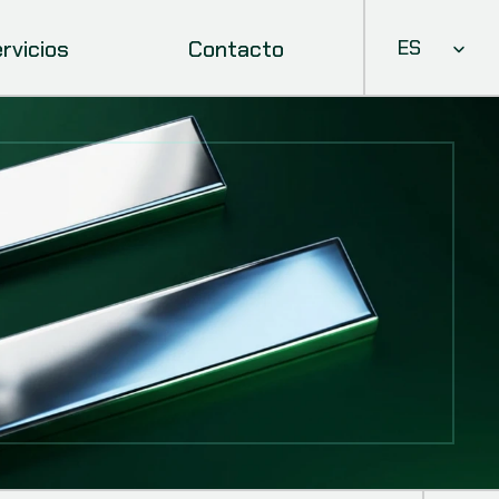
Select Languag
rvicios
Contacto
ES