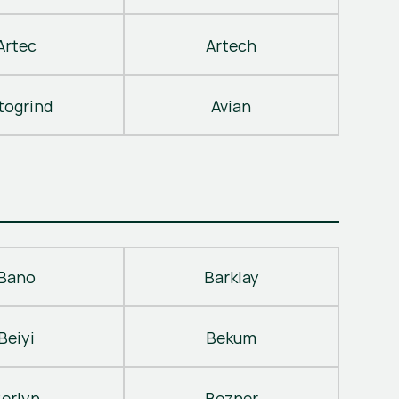
Artec
Artech
togrind
Avian
Bano
Barklay
Beiyi
Bekum
erlyn
Bezner