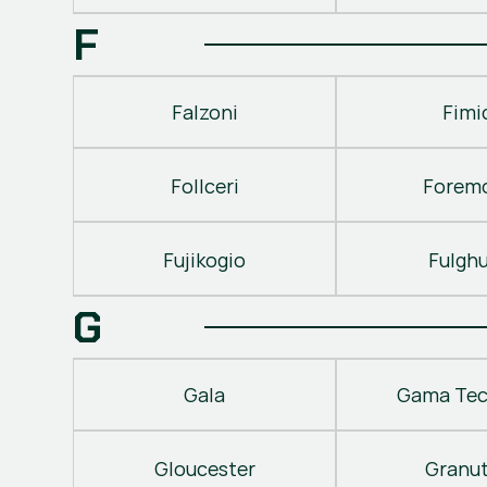
F
Falzoni
Fimi
Follceri
Forem
Fujikogio
Fulgh
G
Gala
Gama Tec
Gloucester
Granu