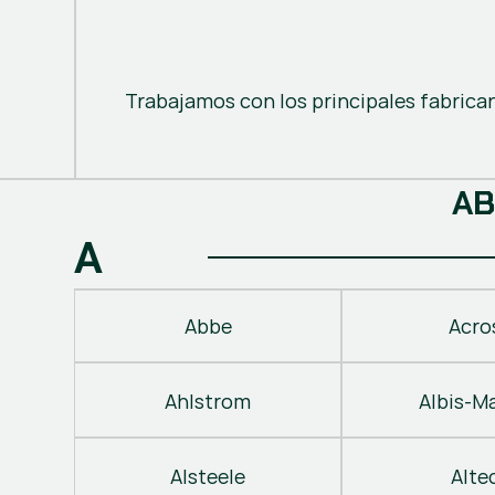
Trabajamos con los principales fabrica
A
B
A
Abbe
Acro
Ahlstrom
Albis-M
Alsteele
Alte