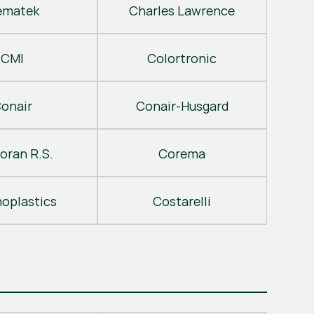
ematek
Charles Lawrence
CMI
Colortronic
onair
Conair-Husgard
oran R.S.
Corema
oplastics
Costarelli