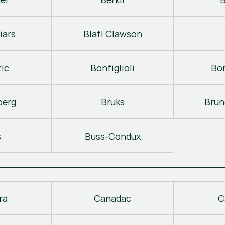
iars
Blafl Clawson
ic
Bonfiglioli
Bo
berg
Bruks
Brun
s
Buss-Condux
ra
Canadac
C