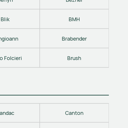
Blik
BMH
ngioann
Brabender
o Folcieri
Brush
andac
Canton