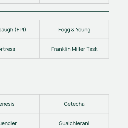
baugh (FPI)
Fogg & Young
ortress
Franklin Miller Task
enesis
Getecha
uendler
Gualchierani