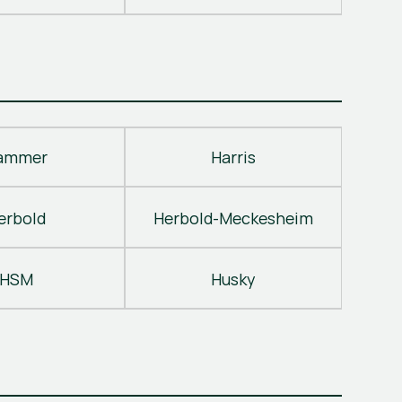
ammer
Harris
erbold
Herbold-Meckesheim
HSM
Husky