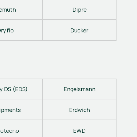
emuth
Dipre
ryflo
Ducker
y DS (EDS)
Engelsmann
ipments
Erdwich
rotecno
EWD