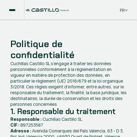
Select La
FR
Politique de 
confidentialité
Cuchillas Castillo SL s’engage à traiter les données 
personnelles conformément à la réglementation en 
vigueur en matière de protection des données, en 
particulier le règlement (UE) 2016/679 et la loi organique 
3/2018. Ces règles exigent d’informer, entre autres, sur le 
responsable du traitement, la finalité, la base juridique, les 
destinataires, la durée de conservation et les droits des 
personnes concernées.
1. Responsable du traitement
 Cuchillas Castillo SL
Responsable :
 B97253587
CIF :
 Avenida Comarques del País Valencia, 63 - D 3, 
Adresse :
Pol. Ind. Valencia 2000, 46930 Quart de Poblet, Valence, 