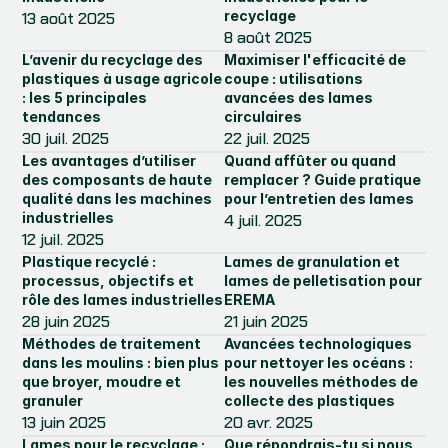
recyclage
13 août 2025
8 août 2025
L’avenir du recyclage des 
Maximiser l'efficacité de 
plastiques à usage agricole 
coupe : utilisations 
: les 5 principales 
avancées des lames 
tendances
circulaires
30 juil. 2025
22 juil. 2025
Les avantages d’utiliser 
Quand affûter ou quand 
des composants de haute 
remplacer ? Guide pratique 
qualité dans les machines 
pour l’entretien des lames
industrielles
4 juil. 2025
12 juil. 2025
Plastique recyclé : 
Lames de granulation et 
processus, objectifs et 
lames de pelletisation pour 
rôle des lames industrielles
EREMA
28 juin 2025
21 juin 2025
Méthodes de traitement 
Avancées technologiques 
dans les moulins : bien plus 
pour nettoyer les océans : 
que broyer, moudre et 
les nouvelles méthodes de 
granuler
collecte des plastiques
13 juin 2025
20 avr. 2025
Lames pour le recyclage : 
Que répondrais-tu si nous 