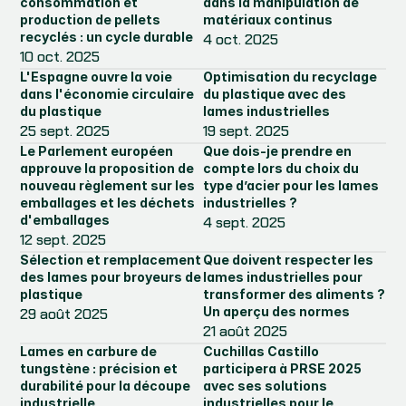
consommation et 
dans la manipulation de 
production de pellets 
matériaux continus
recyclés : un cycle durable
4 oct. 2025
10 oct. 2025
L'Espagne ouvre la voie 
Optimisation du recyclage 
dans l'économie circulaire 
du plastique avec des 
du plastique
lames industrielles
25 sept. 2025
19 sept. 2025
Le Parlement européen 
Que dois-je prendre en 
approuve la proposition de 
compte lors du choix du 
nouveau règlement sur les 
type d’acier pour les lames 
emballages et les déchets 
industrielles ?
d'emballages
4 sept. 2025
12 sept. 2025
Sélection et remplacement 
Que doivent respecter les 
des lames pour broyeurs de 
lames industrielles pour 
plastique
transformer des aliments ? 
Un aperçu des normes
29 août 2025
21 août 2025
Lames en carbure de 
Cuchillas Castillo 
tungstène : précision et 
participera à PRSE 2025 
durabilité pour la découpe 
avec ses solutions 
industrielle
industrielles pour le 