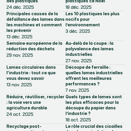
des plastiques
plastiques ce Noël
24 déc. 2025
18 déc. 2025
Principales causes de la 
Les 10 plastiques les plus 
défaillance des lames dans 
nocifs pour 
les machines et comment 
l’environnement
les prévenir
3 déc. 2025
13 déc. 2025
Semaine européenne de la 
Au-delà de la coupe : la 
réduction des déchets
polyvalence des lames 
industrielles
29 nov. 2025
27 nov. 2025
Lames circulaires dans 
Découpe de ferraille : 
l'industrie : tout ce que 
quelles lames industrielles 
vous devez savoir
offrent les meilleures 
performances ?
13 nov. 2025
7 nov. 2025
Réduire, réutiliser, recycler 
Quels types de lames sont 
: la voie vers une 
les plus efficaces pour la 
agriculture durable
découpe du papier dans 
l’industrie ?
24 oct. 2025
18 oct. 2025
Recyclage post-
Le rôle crucial des cisailles 